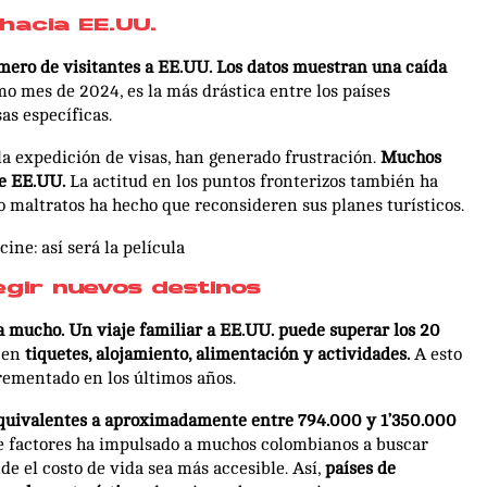
 hacia EE.UU.
mero de visitantes a EE.UU. Los datos muestran una caída
 mes de 2024, es la más drástica entre los países
as específicas.
la expedición de visas, han generado frustración.
Muchos
de EE.UU.
La actitud en los puntos fronterizos también ha
o maltratos ha hecho que reconsideren sus planes turísticos.
ine: así será la película
egir nuevos destinos
a mucho. Un viaje familiar a EE.UU. puede superar los 20
 en
tiquetes, alojamiento, alimentación y actividades.
A esto
rementado en los últimos años.
 equivalentes a aproximadamente entre 794.000 y 1’350.000
e factores ha impulsado a muchos colombianos a buscar
e el costo de vida sea más accesible. Así,
países de