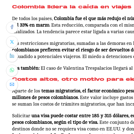
Colombia lidera la caída en viajes
De todos los países,
Colombia fue el que más redujo el nú
del 33% en marzo.
Esta reducción, comparada con el mismo
analizados. La tendencia parece estar ligada a varias caus
Las restricciones migratorias, sumadas a las demoras en 
colombianos prefieren evitar el riesgo de ser devueltos 
disuadido a potenciales viajeros. El miedo a detenciones 
Lea también:
El caso de Valentina Trespalacios llegará al c
Costos altos, otro motivo para el
Aparte de los
temas migratorios, el factor económico pes
millones de pesos colombianos.
Este valor incluye gastos
se suman los costos de trámites migratorios, que han inc
Solicitar
una visa puede costar entre 185 y 315 dólares,
pesos colombianos, según el tipo de visa.
Este conjunto d
destinos donde no se requiera visa como en EE.UU. y dond