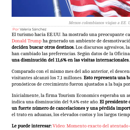
Menos colombianos viajan a EE. UU
Por
Valeria Sánchez
El turismo hacia EE.UU. ha mostrado una preocupante caí
Donald Trump
ha generado un ambiente de desmotivació
deciden buscar otros destinos.
Los discursos agresivos, la
han cambiado las preferencias. Según datos de la Oficin
una disminución del 11,6% en las visitas internacionales.
Comparado con el mismo mes del año anterior, el descenso
visitantes alcanzó los 7,1 millones.
Esto representa una ba
pronósticos de crecimiento fueron ajustados a la baja por
Inicialmente, la firma Tourism Economics esperaba un a
indica una disminución del 9,4% este año.
El presidente 
un fuerte número de cancelaciones y una pérdida importa
el trato en aduanas, los elevados costos y los largos tie
Le puede interesar:
Video: Momento exacto del atentado c