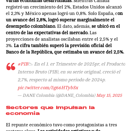
varias economías desarrolladas.
Mientras Canadá
registró un crecimiento del 2%, Estados Unidos alcanzó
el 2,3% y México apenas logró un 0,8%. Solo España, c
on
un avance del 2,8%, logró superar marginalmente el
desempeño colombiano.
El dato, además,
se ubicó en el
centro de las expectativas del mercado.
Las
proyecciones de analistas oscilaban entre el 2,5% y el
3%.
La cifra también superó la previsión oficial del
Banco de la República, que estimaba un avance del 2,5%.
#PIB
📉 En el 1. er Trimestre de 2025pr, el Producto
Interno Bruto (PIB), en su serie original, creció el
2,7%, respecto al mismo periodo de 2024p.
pic.twitter.com/5g66HTybSx
— DANE Colombia (@DANE_Colombia)
May 15, 2025
Sectores que impulsan la
economía
El repunte económico tuvo como protagonistas a tres