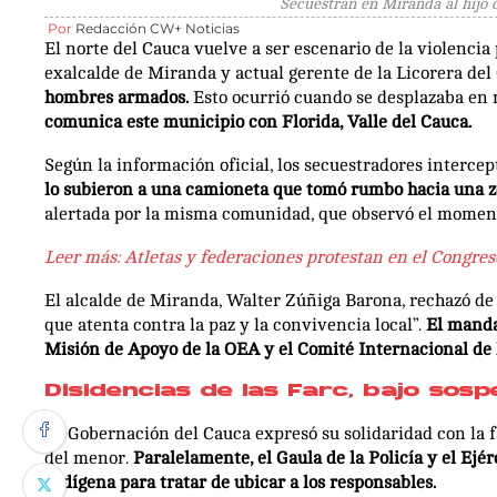
Secuestran en Miranda al hijo d
Por
Redacción CW+ Noticias
El norte del Cauca vuelve a ser escenario de la violencia
exalcalde de Miranda y actual gerente de la Licorera de
hombres armados.
Esto ocurrió cuando se desplazaba en
comunica este municipio con Florida, Valle del Cauca.
Según la información oficial, los secuestradores intercep
lo subieron a una camioneta que tomó rumbo hacia una z
alertada por la misma comunidad, que observó el momento
Leer más:
Atletas y federaciones protestan en el Congres
El alcalde de Miranda, Walter Zúñiga Barona, rechazó de 
que atenta contra la paz y la convivencia local”.
El mandat
Misión de Apoyo de la OEA y el Comité Internacional de la
Disidencias de las Farc, bajo sos
La Gobernación del Cauca expresó su solidaridad con la fa
del menor.
Paralelamente, el Gaula de la Policía y el Ejé
Indígena para tratar de ubicar a los responsables.