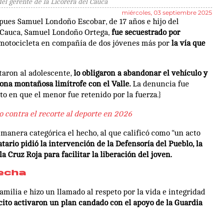
el gerente de la Licorera del Cauca
miércoles, 03 septiembre 2025
 pues Samuel Londoño Escobar, de 17 años e hijo del
l Cauca, Samuel Londoño Ortega,
fue secuestrado por
 motocicleta en compañía de dos jóvenes más por
la vía que
taron al adolescente,
lo obligaron a abandonar el vehículo y
ona montañosa limítrofe con el Valle.
La denuncia fue
 en que el menor fue retenido por la fuerza.}
o contra el recorte al deporte en 2026
manera categórica el hecho, al que calificó como “un acto
ario pidió la intervención de la Defensoría del Pueblo, la
 Cruz Roja para facilitar la liberación del joven.
pecha
milia e hizo un llamado al respeto por la vida e integridad
rcito activaron un plan candado con el apoyo de la Guardia