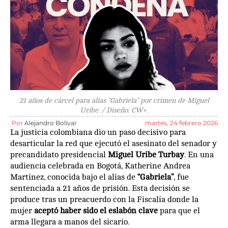
21 años de cárcel para alias "Gabriela" por crimen de Miguel
Uribe. / Diseño: CW+.
Por
Alejandro Bolívar
martes, 24 febrero 2026
La justicia colombiana dio un paso decisivo para
desarticular la red que ejecutó el asesinato del senador y
precandidato presidencial
Miguel Uribe Turbay
. En una
audiencia celebrada en Bogotá, Katherine Andrea
Martínez, conocida bajo el alias de
“Gabriela”
, fue
sentenciada a 21 años de prisión. Esta decisión se
produce tras un preacuerdo con la Fiscalía donde la
mujer
aceptó haber sido el eslabón clave
para que el
arma llegara a manos del sicario.