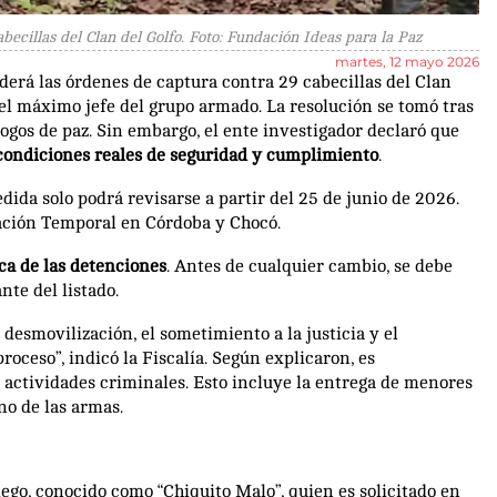
becillas del Clan del Golfo. Foto: Fundación Ideas para la Paz
martes, 12 mayo 2026
erá las órdenes de captura contra 29 cabecillas del Clan
, el máximo jefe del grupo armado. La resolución se tomó tras
logos de paz. Sin embargo, el ente investigador declaró que
 condiciones reales de seguridad y cumplimiento
.
dida solo podrá revisarse a partir del 25 de junio de 2026.
icación Temporal en Córdoba y Chocó.
a de las detenciones
. Antes de cualquier cambio, se debe
nte del listado.
desmovilización, el sometimiento a la justicia y el
oceso”, indicó la Fiscalía. Según explicaron, es
actividades criminales. Esto incluye la entrega de menores
no de las armas.
iego, conocido como “Chiquito Malo”, quien es solicitado en