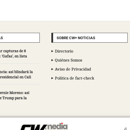
AS
SOBRE CW+ NOTICIAS
r capturas de 8
Directorio
 ‘Gafas’, en lista
Quiénes Somos
Aviso de Privacidad
cia: así blindará la
esidencial en Cali
Política de fact-check
ernie Moreno: así
de Trump para la