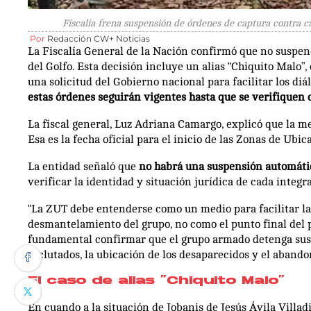
Fiscalía frena suspensión de órdenes de captura contra ca
Por
Redacción CW+ Noticias
La Fiscalía General de la Nación confirmó que no suspend
del Golfo. Esta decisión incluye un alias “Chiquito Malo”
una solicitud del Gobierno nacional para facilitar los diá
estas órdenes seguirán vigentes hasta que se verifiquen
La fiscal general, Luz Adriana Camargo, explicó que la me
Esa es la fecha oficial para el inicio de las Zonas de Ub
La entidad señaló que
no habrá una suspensión automátic
verificar la identidad y situación jurídica de cada integra
“La ZUT debe entenderse como un medio para facilitar la 
desmantelamiento del grupo, no como el punto final del pr
fundamental confirmar que el grupo armado detenga sus 
reclutados, la ubicación de los desaparecidos y el abando
El caso de alias “Chiquito Malo”
En cuando a la situación de Jobanis de Jesús Ávila Villad