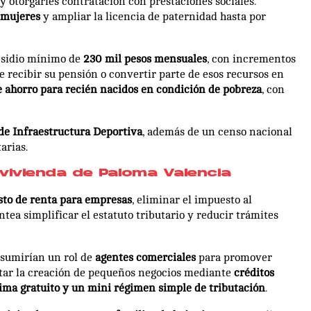
y otorgarles contratación con prestaciones sociales.
 mujeres
y ampliar la licencia de paternidad hasta por
ubsidio mínimo de
230 mil pesos mensuales
, con incrementos
e recibir su pensión o convertir parte de esos recursos en
e ahorro para recién nacidos en condición de pobreza
, con
de Infraestructura Deportiva
, además de un censo nacional
arias.
vivienda de Paloma Valencia
sto de renta para empresas
, eliminar el impuesto al
tea simplificar el estatuto tributario y reducir trámites
asumirían un rol de
agentes comerciales
para promover
litar la creación de pequeños negocios mediante
créditos
vima gratuito y un mini régimen simple de tributación
.