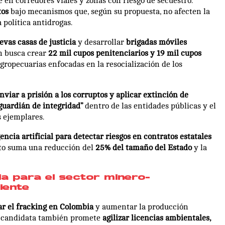
e en corredores viales y zonas con riesgo de secuestro.
tos
bajo mecanismos que, según su propuesta, no afecten la
política antidrogas.
evas casas de justicia
y desarrollar
brigadas móviles
n busca crear
22 mil cupos penitenciarios y 19 mil cupos
agropecuarias enfocadas en la resocialización de los
nviar a prisión a los corruptos y aplicar extinción de
guardián de integridad”
dentro de las entidades públicas y el
 ejemplares.
ncia artificial para detectar riesgos en contratos estatales
sto suma una reducción del
25% del tamaño del Estado
y la
a para el sector minero-
iente
r el fracking en Colombia
y aumentar la producción
a candidata también promete
agilizar licencias ambientales,