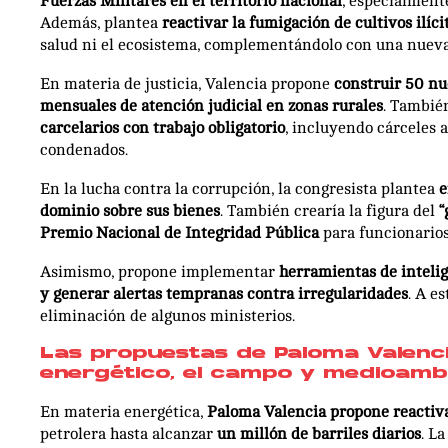
Fuerzas Militares en el territorio nacional
, especialment
Además, plantea
reactivar la fumigación de cultivos ilíci
salud ni el ecosistema, complementándolo con una nueva 
En materia de justicia, Valencia propone
construir 50 nu
mensuales de atención judicial en zonas rurales
. Tambié
carcelarios con trabajo obligatorio
, incluyendo cárceles 
condenados.
En la lucha contra la corrupción, la congresista plantea
e
dominio sobre sus bienes
. También crearía la figura del
“
Premio Nacional de Integridad Pública
para funcionarios
Asimismo, propone implementar
herramientas de intelige
y generar alertas tempranas contra irregularidades
. A e
eliminación de algunos ministerios.
Las propuestas de Paloma Valenci
energético, el campo y medioamb
En materia energética,
Paloma Valencia propone reactiva
petrolera hasta alcanzar
un millón de barriles diarios
. L