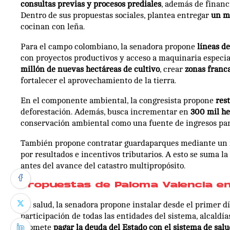
consultas previas y procesos prediales
, además de financ
Dentro de sus propuestas sociales, plantea entregar
un mi
cocinan con leña.
Para el campo colombiano, la senadora propone
líneas d
con proyectos productivos y acceso a maquinaria especia
millón de nuevas hectáreas de cultivo
, crear
zonas franca
fortalecer el aprovechamiento de la tierra.
En el componente ambiental, la congresista propone
res
deforestación. Además, busca incrementar en
300 mil he
conservación ambiental como una fuente de ingresos par
También propone contratar guardaparques mediante un
por resultados e incentivos tributarios. A esto se suma la
antes del avance del catastro multipropósito.
Propuestas de Paloma Valencia en
En salud, la senadora propone instalar desde el primer d
participación de todas las entidades del sistema, alcaldía
promete
pagar la deuda del Estado con el sistema de salu