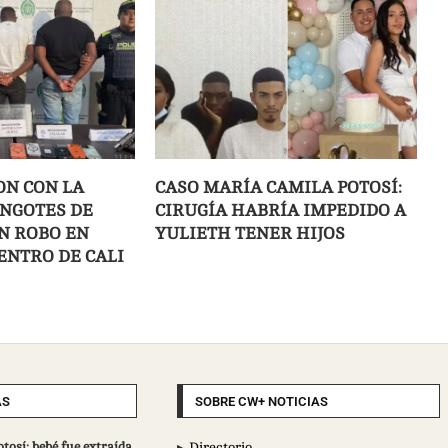
ON CON LA
CASO MARÍA CAMILA POTOSÍ:
INGOTES DE
CIRUGÍA HABRÍA IMPEDIDO A
N ROBO EN
YULIETH TENER HIJOS
ENTRO DE CALI
AS
SOBRE CW+ NOTICIAS
tosí: bebé fue extraída
Directorio