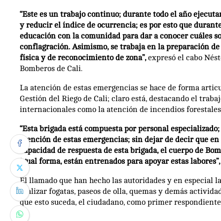
“Este es un trabajo continuo; durante todo el año ejecut
y reducir el índice de ocurrencia; es por esto que durant
educación con la comunidad para dar a conocer cuáles s
conflagración. Asimismo, se trabaja en la preparación de
física y de reconocimiento de zona”,
expresó el cabo Nést
Bomberos de Cali.
La atención de estas emergencias se hace de forma artic
Gestión del Riego de Cali; claro está, destacando el trab
internacionales como la atención de incendios forestales
“Esta brigada está compuesta por personal especializado; 
atención de estas emergencias; sin dejar de decir que en
capacidad de respuesta de esta brigada, el cuerpo de B
igual forma, están entrenados para apoyar estas labores”,
El llamado que han hecho las autoridades y en especial l
realizar fogatas, paseos de olla, quemas y demás activid
que esto suceda, el ciudadano, como primer respondiente,