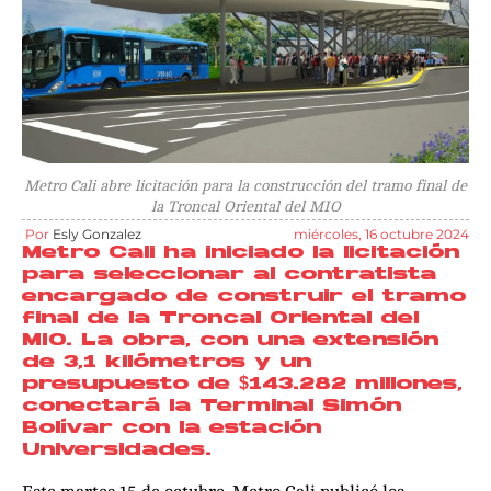
Metro Cali abre licitación para la construcción del tramo final de
la Troncal Oriental del MIO
Por
Esly Gonzalez
miércoles, 16 octubre 2024
Metro Cali ha iniciado la licitación
para seleccionar al contratista
encargado de construir el tramo
final de la Troncal Oriental del
MIO. La obra, con una extensión
de 3,1 kilómetros y un
presupuesto de $143.282 millones,
conectará la Terminal Simón
Bolívar con la estación
Universidades.