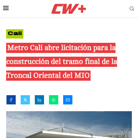
Cali
Metro Cali abre licitación para la
construcción del tramo final de la
Troncal Oriental del MIO