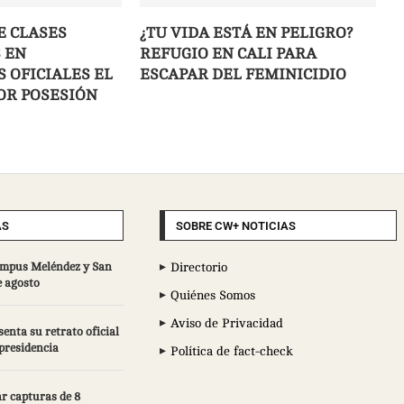
E CLASES
¿TU VIDA ESTÁ EN PELIGRO?
 EN
REFUGIO EN CALI PARA
 OFICIALES EL
ESCAPAR DEL FEMINICIDIO
POR POSESIÓN
AS
SOBRE CW+ NOTICIAS
campus Meléndez y San
Directorio
e agosto
Quiénes Somos
Aviso de Privacidad
enta su retrato oficial
epresidencia
Política de fact-check
r capturas de 8