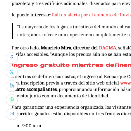
plazoleta y tres edificios adicionales, diseñados para eleva
le puede interesar:
Cali en alerta por el aumento de lluvi
“La mayoría de los lugares turísticos del mundo cobran
antes; ahora ofrece una experiencia completamente re
Por otro lado,
Mauricio Mira, director del
DAGMA
, señal
tarifas accesibles. “Aunque los precios aún no se han est
Ingreso gratuito mientras define
Mientras se definen los costos, el ingreso al Ecoparque 
una inscripción previa a través del sitio web oficial
www.
cuatro acompañantes
, proporcionando información básic
la visita junto con un documento de identidad.
Para garantizar una experiencia organizada, los visitant
recorridos guiados están disponibles en tres franjas diari
9:00 a. m.