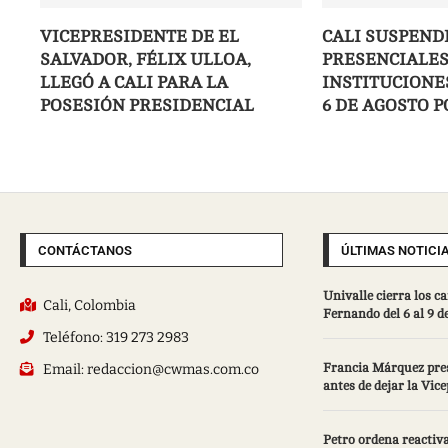
VICEPRESIDENTE DE EL
CALI SUSPEND
SALVADOR, FÉLIX ULLOA,
PRESENCIALES
LLEGÓ A CALI PARA LA
INSTITUCIONES
POSESIÓN PRESIDENCIAL
6 DE AGOSTO 
CONTÁCTANOS
ÚLTIMAS NOTICI
Univalle cierra los 
Cali, Colombia
Fernando del 6 al 9 d
Teléfono: 319 273 2983
Email: redaccion@cwmas.com.co
Francia Márquez pres
antes de dejar la Vic
Petro ordena reactiva