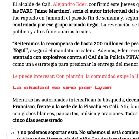
El alcalde de Cali,
Alejandro Eder
, confirmó este jueves q
las FARC ‘Jaime Martínez’, sería el autor intelectual del 
fue raptado en Jamundí el pasado fin de semana y, según
controlada por ese grupo armado ilegal.
La revelación se 
pública y altos funcionarios locales.
“Reiteramos la recompensa de hasta 200 millones de peso
‘Yogui’”
, aseguró el mandatario caleño. Además, Eder recor
atentado con explosivos contra el CAI de la Policía PETAR
como una estrategia para presionar la entrega del menor 
Le puede interesar: Con plantón, la comunidad exige la l
La ciudad se une por Lyan
Mientras las autoridades intensifican la búsqueda,
decen
Francisco, frente a la sede de la Fiscalía en Cali.
Allí, fa
con globos blancos, pancartas, música y oraciones. Todos
cinco días secuestrado.
“Ya no podemos soportar esto. No sabemos si está comiendo