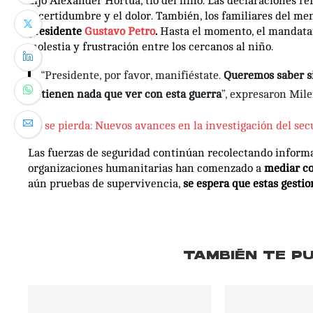
dijo Alexander Hortua, tío del niño. Las declaraciones re
incertidumbre y el dolor. También, los familiares del m
presidente
Gustavo Petro
.
Hasta el momento, el mandatari
molestia y frustración entre los cercanos al niño.
“Presidente, por favor, manifiéstate.
Queremos saber si
tienen nada que ver con esta guerra
”, expresaron Mil
No se pierda: Nuevos avances en la investigación del sec
Las fuerzas de seguridad continúan recolectando informa
organizaciones humanitarias han comenzado a
mediar con
aún pruebas de supervivencia,
se espera que estas gesti
TAMBIÉN TE P