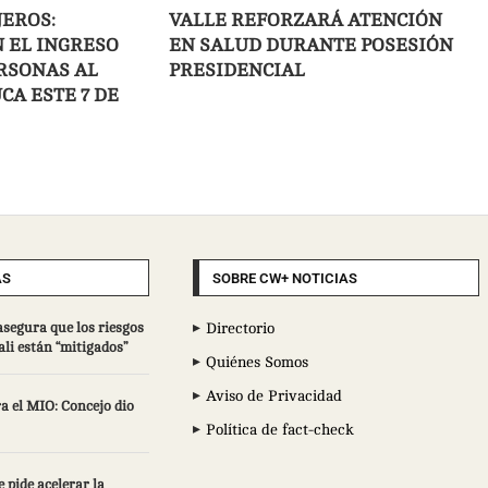
JEROS:
VALLE REFORZARÁ ATENCIÓN
 EL INGRESO
EN SALUD DURANTE POSESIÓN
RSONAS AL
PRESIDENCIAL
CA ESTE 7 DE
AS
SOBRE CW+ NOTICIAS
asegura que los riesgos
Directorio
ali están “mitigados”
Quiénes Somos
Aviso de Privacidad
a el MIO: Concejo dio
Política de fact-check
 pide acelerar la