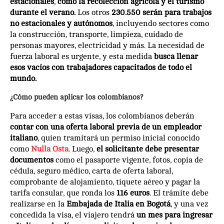
estacionales
,
como la recolección agrícola y el turismo
durante el verano.
Los otros
230.550 serán para trabajos
no estacionales y autónomos
, incluyendo sectores como
la construcción, transporte, limpieza, cuidado de
personas mayores, electricidad y más. La necesidad de
fuerza laboral es urgente, y esta medida
busca llenar
esos vacíos con trabajadores capacitados de todo el
mundo.
¿Cómo pueden aplicar los colombianos?
Para acceder a estas visas, los colombianos deberán
contar con una oferta laboral previa de un empleador
italiano
, quien tramitará un permiso inicial conocido
como
Nulla Osta
. Luego,
el solicitante debe presentar
documentos
como el pasaporte vigente, fotos, copia de
cédula, seguro médico, carta de oferta laboral,
comprobante de alojamiento, tiquete aéreo y pagar la
tarifa consular, que ronda los
116 euros
. El trámite debe
realizarse en la
Embajada de Italia en Bogotá
, y una vez
concedida la visa, el viajero tendrá
un mes para ingresar