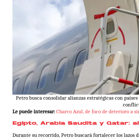
Petro busca consolidar alianzas estratégicas con paíse
conflic
Le puede interesar:
Charco Azul, de foco de deterioro a s
Egipto, Arabia Saudita y Qatar: a
Durante su recorrido, Petro buscará fortalecer los lazos 