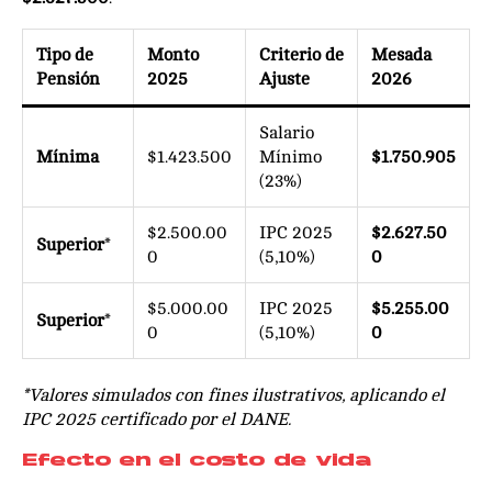
Tipo de
Monto
Criterio de
Mesada
Pensión
2025
Ajuste
2026
Salario
Mínima
$1.423.500
Mínimo
$1.750.905
(23%)
$2.500.00
IPC 2025
$2.627.50
Superior
*
0
(5,10%)
0
$5.000.00
IPC 2025
$5.255.00
Superior
*
0
(5,10%)
0
*Valores simulados con fines ilustrativos, aplicando el
IPC 2025 certificado por el DANE.
Efecto en el costo de vida