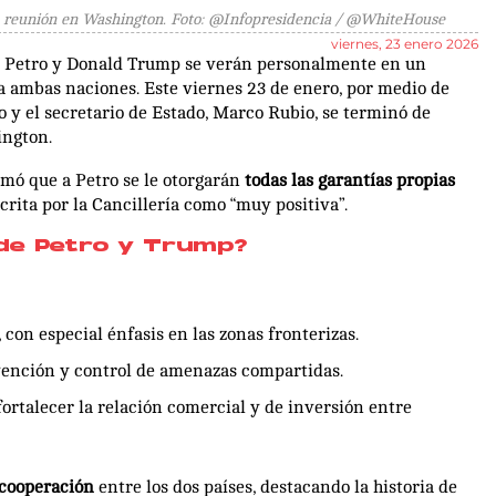
a reunión en Washington. Foto: @Infopresidencia / @WhiteHouse
viernes, 23 enero 2026
vo Petro y Donald Trump se verán personalmente en un
ra ambas naciones. Este viernes 23 de enero, por medio de
o y el secretario de Estado, Marco Rubio, se terminó de
ashington.
rmó que a Petro se le otorgarán
todas las garantías propias
scrita por la Cancillería como “muy positiva”.
 de Petro y Trump?
con especial énfasis en las zonas fronterizas.
vención y control de amenazas compartidas.
rtalecer la relación comercial y de inversión entre
 cooperación
entre los dos países, destacando la historia de