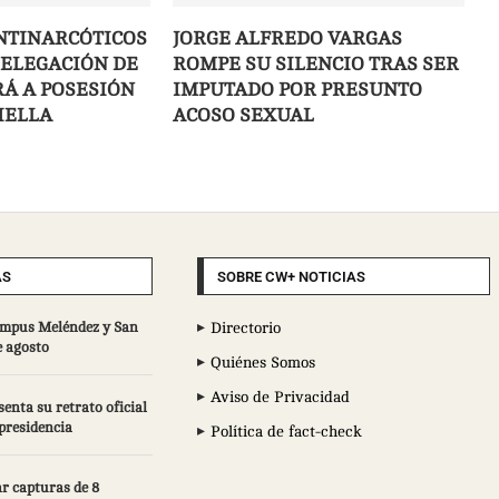
NTINARCÓTICOS
JORGE ALFREDO VARGAS
DELEGACIÓN DE
ROMPE SU SILENCIO TRAS SER
IRÁ A POSESIÓN
IMPUTADO POR PRESUNTO
IELLA
ACOSO SEXUAL
AS
SOBRE CW+ NOTICIAS
campus Meléndez y San
Directorio
e agosto
Quiénes Somos
Aviso de Privacidad
enta su retrato oficial
epresidencia
Política de fact-check
r capturas de 8