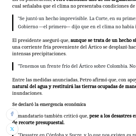
cual señalaba que el clima no presentaba condiciones de 
“Se juntó un hecho imprevisible. La Corte, en su pri
Gobierno —el primero— dijo que en el clima no había i
El presidente aseguró que,
aunque se trata de un hecho si
una corriente fría proveniente del Ártico se desplazó hac
intensas precipitaciones.
“Tenemos un frente frío del Ártico sobre Colombia. No 
Entre las medidas anunciadas, Petro afirmó que, con apoy
natural del agua y restituirá las tierras ocupadas de man
inundaciones.
Se declaró la emergencia económica
El mandatario también criticó que,
pese a los desastres 
de recorte presupuestal.
“Desastre en Córdoba y Sucre, y lo que nos exigen es r