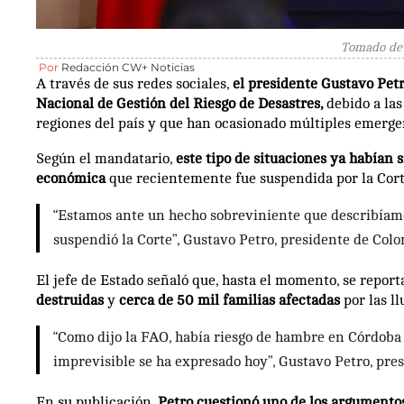
Tomado de 
Por
Redacción CW+ Noticias
A través de sus redes sociales,
el presidente Gustavo Petr
Nacional de Gestión del Riesgo de Desastres,
debido a las
regiones del país y que han ocasionado múltiples emerge
Según el mandatario,
este tipo de situaciones ya habían 
económica
que recientemente fue suspendida por la Cort
“Estamos ante un hecho sobreviniente que describíam
suspendió la Corte”, Gustavo Petro, presidente de Colo
El jefe de Estado señaló que, hasta el momento, se repor
destruidas
y
cerca de 50 mil familias afectadas
por las ll
“Como dijo la FAO, había riesgo de hambre en Córdoba y 
imprevisible se ha expresado hoy”, Gustavo Petro, pre
En su publicación,
Petro cuestionó uno de los argumento