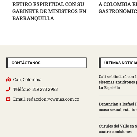
RETIRO ESPIRITUAL CON SU
A COLOMBIA E
GABINETE DE MINISTROS EN
GASTRONÓMIC
BARRANQUILLA
CONTÁCTANOS
ÚLTIMAS NOTICI
Cali se blindará con
Cali, Colombia
sistemas antidrones p
La Espriella
Teléfono: 319 273 2983
Email: redaccion@cwmas.com.co
Denuncian a Rafael 
acoso sexual; esta fu
Curules del Valle en
cuatro comisiones