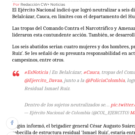
Por
Redacción CW+ Noticias
El Ejército Nacional indicó que logró neutralizar a seis 
Belalcázar, Cauca, en límites con el departamento del Hui
Las tropas del Comando Contra el Narcotráfico y Amenaz
lideraron esta contundente acción. También, se desarrolló
Los seis abatidos serían cuatro mujeres y dos hombres, p
Ruíz’. Se les señaló de su presunta responsabilidad en a
campesinos, entre otros.
#EsNoticia
| En Belalcázar,
#Cauca
, tropas del Co
@Ejercito_Davaa
, junto a la
@PoliciaColombia
, lo
Residual Ismael Ruíz.
Dentro de los sujetos neutralizados se…
pic.twitt
— Ejército Nacional de Colombia (@COL_EJERCITO)
Ma
Según informó, el brigadier general César Augusto Suár
cabecilla de estructura residual ‘Ismael Ruíz’, estaría ent