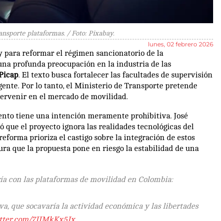
sporte plataformas. / Foto: Pixabay.
lunes, 02 febrero 2026
y para reformar el régimen sancionatorio de la
na profunda preocupación en la industria de las
 Picap
. El texto busca fortalecer las facultades de supervisión
ente. Por lo tanto, el Ministerio de Transporte pretende
ervenir en el mercado de movilidad.
ento tiene una intención meramente prohibitiva. José
ó que el proyecto ignora las realidades tecnológicas del
reforma prioriza el castigo sobre la integración de estos
gura que la propuesta pone en riesgo la estabilidad de una
ía con las plataformas de movilidad en Colombia:
va, que socavaría la actividad económica y las libertades
itter.com/7JJMkKx5Jx