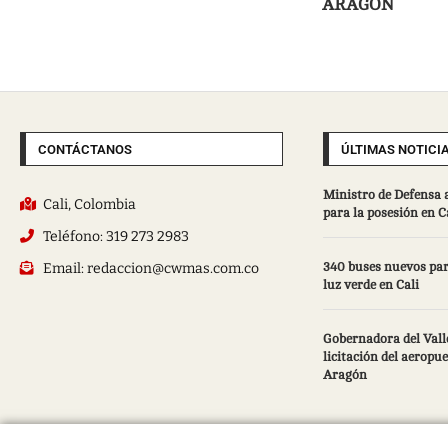
ARAGÓN
CONTÁCTANOS
ÚLTIMAS NOTICI
Ministro de Defensa 
Cali, Colombia
para la posesión en C
Teléfono: 319 273 2983
Email: redaccion@cwmas.com.co
340 buses nuevos par
luz verde en Cali
Gobernadora del Valle
licitación del aeropu
Aragón