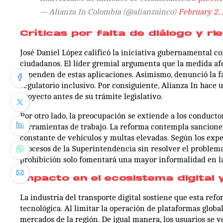
— Alianza In Colombia (@alianzainco)
February 2,
Críticas por falta de diálogo y ri
José Daniel López calificó la iniciativa gubernamental c
ciudadanos. El líder gremial argumenta que la medida af
dependen de estas aplicaciones. Asimismo, denunció la f
regulatorio inclusivo. Por consiguiente, Alianza In hace 
proyecto antes de su trámite legislativo.
Por otro lado, la preocupación se extiende a los conducto
herramientas de trabajo. La reforma contempla sanciones
constante de vehículos y multas elevadas. Según los expe
procesos de la Superintendencia sin resolver el problema d
prohibición solo fomentará una mayor informalidad en las
Impacto en el ecosistema digital 
La industria del transporte digital sostiene que esta ref
tecnológica. Al limitar la operación de plataformas globa
mercados de la región. De igual manera, los usuarios se 