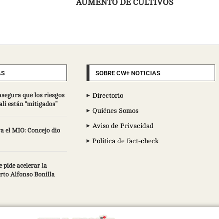
AUMENTO DE CULTIVOS
AS
SOBRE CW+ NOTICIAS
asegura que los riesgos
Directorio
ali están “mitigados”
Quiénes Somos
Aviso de Privacidad
a el MIO: Concejo dio
Política de fact-check
 pide acelerar la
erto Alfonso Bonilla