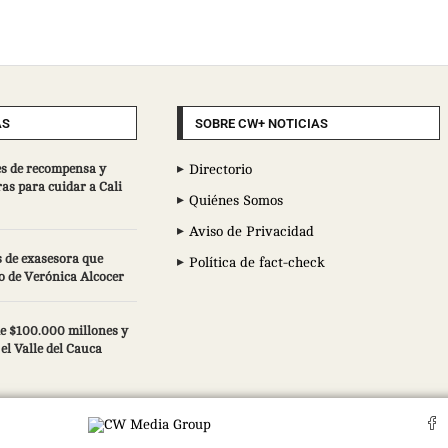
AS
SOBRE CW+ NOTICIAS
s de recompensa y
Directorio
ras para cuidar a Cali
Quiénes Somos
Aviso de Privacidad
 de exasesora que
Política de fact-check
o de Verónica Alcocer
e $100.000 millones y
el Valle del Cauca