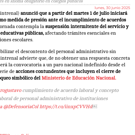
és en idioma obligatorio en colegios públicos
lunes, 30 junio 2025
intrenal)
anunció que a partir del martes 1 de julio iniciará
 como medida de presión ante el incumplimiento de acuerdos
jornada contempla la
suspensión intermitente del servicio y
 educativas públicas,
afectando trámites esenciales en
iones escolares.
ibilizar el descontento del personal administrativo sin
Sintrenal advierte que, de no obtener una respuesta concreta
 será la convocatoria a un paro nacional indefinido desde el
serie de
acciones contundentes que incluyen el cierre de
loqueo simbólico del
Ministerio de Educación Nacional.
rogustavo
cumplimiento de acuerdo laboral y concepto
aboral de personal administrativo de instituciones
a
@DefensoriaCol
https://t.co/iinxpCVVHd
￼