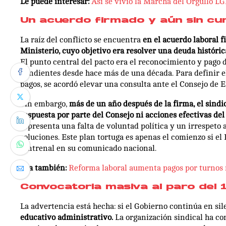
Le puede interesar:
Así se vivió la Marcha del Orgullo L
Un acuerdo firmado y aún sin cu
La raíz del conflicto se encuentra
en el acuerdo laboral f
Ministerio, cuyo objetivo era resolver una deuda históric
El punto central del pacto era el reconocimiento y pago 
pendientes desde hace más de una década. Para definir el 
pagos, se acordó elevar una consulta ante el Consejo de E
Sin embargo,
más de un año después de la firma, el sindi
respuesta por parte del Consejo ni acciones efectivas del
representa una falta de voluntad política y un irrespeto
soluciones. Este plan tortuga es apenas el comienzo si el
Sintrenal en su comunicado nacional.
Lea también:
Reforma laboral aumenta pagos por turnos 
Convocatoria masiva al paro del 1
La advertencia está hecha: si el Gobierno continúa en sil
educativo administrativo.
La organización sindical ha co