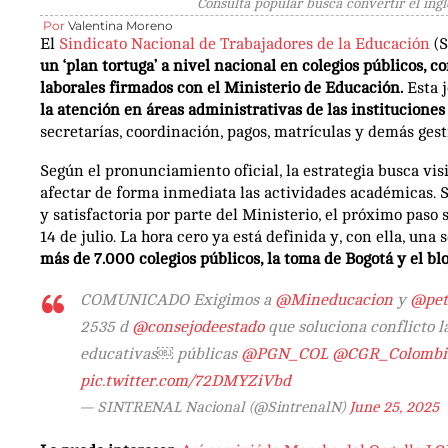
Consulta popular busca convertir el ingl
Por
Valentina Moreno
El
Sindicato Nacional de Trabajadores de la Educación
(S
un ‘plan tortuga’ a nivel nacional en colegios públicos,
laborales firmados con el Ministerio de Educación.
Esta 
la atención en áreas administrativas de las instituciones
secretarías, coordinación, pagos, matrículas y demás gest
Según el pronunciamiento oficial, la estrategia busca vis
afectar de forma inmediata las actividades académicas. 
y satisfactoria por parte del Ministerio, el próximo paso
14 de julio. La hora cero ya está definida y, con ella, una 
más de 7.000 colegios públicos, la toma de Bogotá y el b
COMUNICADO Exigimos a
@Mineducacion
y
@pet
2535 d
@consejodeestado
que soluciona conflicto l
educativas￼ públicas
@PGN_COL
@CGR_Colombi
pic.twitter.com/72DMYZiVbd
— SINTRENAL Nacional (@SintrenalN)
June 25, 2025